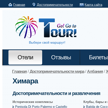
Главная
Достопримечательности
Карта сайта
Выбери свой маршрут!
Отели
Отзывы
Билеты
Главная
/
Достопримечательности мира
/
Албания
/
Химара
Достопримечательности и развлечения
Исторические комплексы
Клубы, бары и
Penisola Di Porto Palermo e Castello
Batida de Coco