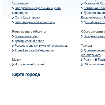
Экспозиция
Мстерский Ху
Владимиро-Суздальский музей-
Картинная гал
заповедник
Дореволюцион
Село Карачарово
Владимирского 
Благовещенский монастырь
Дом-Музей Ст
Религиозные объекты
Обсерватории 
Успенский собор
Владимирский
Дмитриевский собор
Рождественский мужской монастырь
Театры
Храм Георгия Победоносца
Драматический
Луначарского
Музеи
Разгуляй Теат
Исторический музей
Областной теа
Карта города