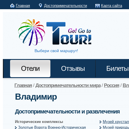
Главная
Достопримечательности
Карта сайта
Выбери свой маршрут!
Отели
Отзывы
Билеты
Главная
/
Достопримечательности мира
/
Россия
/
Вл
Владимир
Достопримечательности и развлечения
Исторические комплексы
Музей хрустал
Золотые Ворота Военно-Историческая
Музей природ