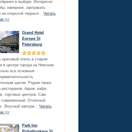
образен в выборе. Интересно
бы, наверное, завтракать
 на открытой террасе...
Читать
ше >>
Grand Hotel
Europe St
Petersburg
 красивый отель в старом
и в центре города на Невском.
льно все основные
опримечательность
лочным шагом. Рядом также
 ресторанов, баров, кафе,
в, торговых центров. Сам
 современный. Отличный
с. Вкусный завтрак...
Читать
ше >>
Park Inn
Pribaltiyskaya St