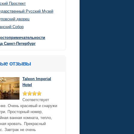
ский Проспект
ударственный Русский Музей
повский дворец
анский Собор
достопримечательности
а Санкт-Петербург
ые отзывы
Taleon Imperial
Hotel
Соответствует
нке. Очень красивый и снаружи
три. Просторный номер,
йная ванная комната, тепло,
ная кровать. Прекрасный
с. Завтрак не очень