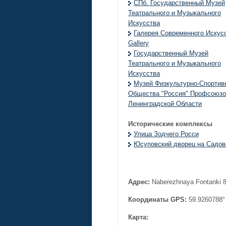
СПб. Государственный Музей
Театрального и Музыкального
Искусства
Галерея Современного Искус
Gallery
Государственный Музей
Театрального и Музыкального
Искусства
Музей Физкультурно-Спортив
Общества "Россия" Профсоюзо
Ленинградской Области
Исторические комплексы
Улица Зодчего Росси
Юсуповский дворец на Садов
Адрес:
Naberezhnaya Fontanki 8
Координаты GPS:
59.9260788°
Карта: