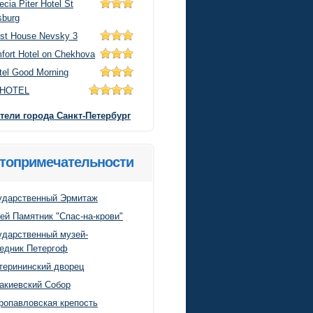
ecia Piter Hotel St
sburg
st House Nevsky 3
fort Hotel on Chekhova
tel Good Morning
sHOTEL
тели города Санкт-Петербург
топримечательности
ударственный Эрмитаж
ей Памятник "Спас-на-крови"
ударственный музей-
едник Петергоф
терининский дворец
акиевский Собор
ропавловская крeпость