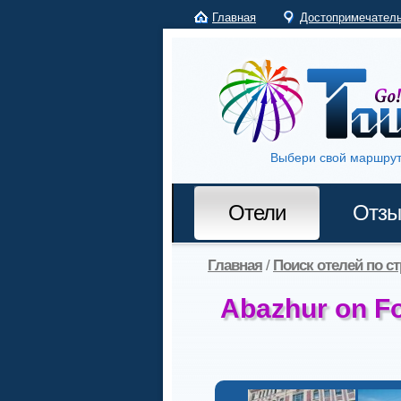
Главная
Достопримечател
Выбери свой маршрут
Отели
Отз
Главная
/
Поиск отелей по с
Abazhur on F