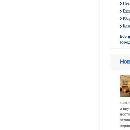
Нев
Гос
Юсу
Каз
Все 
город
Нов
карти
и вну
досто
отлич
серви