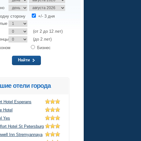
но
одну сторону
+/- 3 дня
слые
(от 2 до 12 лет)
енцы
(до 2 лет)
коном
Бизнес
Найти
шие отели города
rt Hotel Esperans
e Hotel
el Yes
fort Hotel St Petersburg
nwell Inn Stremyannaya