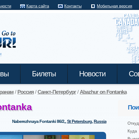
ьности
Карта сайта
Контакты
Мобильная версия
!
ывы
Билеты
Новости
Со
транам
/
Россия
/
Санкт-Петербург
/
Abazhur on Fontanka
ontanka
Пои
Naberezhnaya Fontanki 86/2,
,
St Petersburg
,
Russia
Откуд
Куда
Выле