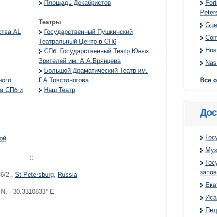
Fort
Площадь Декабристов
Peter
Театры
Gue
ства AL
Государственный Пушкинский
Com
Театральный Центр в СПб
Hos
СПб. Государственный Театр Юных
Зрителей им. А.А.Брянцева
Na
Большой Драматический Театр им.
Все о
ного
Г.А.Товстоногова
в СПб и
Наш Театр
Дос
Гос
ой
Муз
::
Гос
запов
6/2,
,
St Petersburg
,
Russia
Ека
 N, 30.3310833° E
Иса
Пет