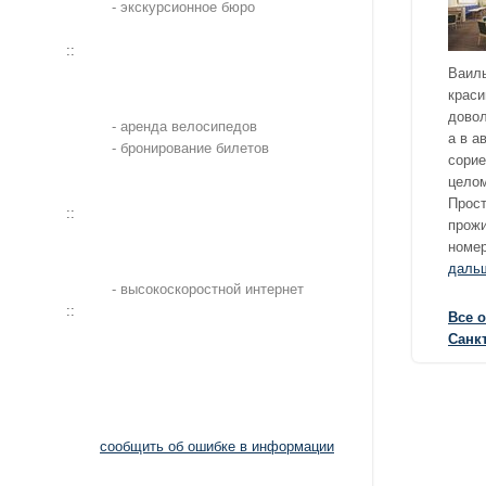
- экскурсионное бюро
::
Ваиль
краси
довол
- аренда велосипедов
а в а
- бронирование билетов
сорие
целом
Прост
::
прожи
номер
даль
- высокоскоростной интернет
::
Все 
Санкт
сообщить об ошибке в информации