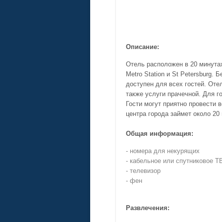
Описание:
Отель расположен в 20 минутах
Metro Station и St Petersburg.
доступен для всех гостей. Оте
также услуги прачечной. Для г
Гости могут приятно провести в
центра города займет около 20 
Общая информация:
- номера для некурящих
- кабельное или спутниковое Т
- телевизор
- фен
Развлечения: