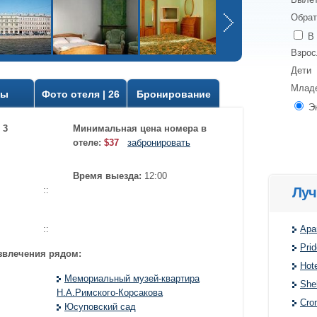
Обрат
В 
Взро
Дети
Млад
вы
Фото отеля | 26
Бронирование
Э
 3
Минимальная цена номера в
отеле:
$37
забронировать
Время выезда:
12:00
Луч
::
Apa
::
Prid
звлечения рядом:
Hot
Мемориальный музей-квартира
Shel
Н.А.Римского-Корсакова
Cro
Юсуповский сад