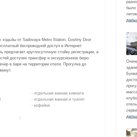
разно
было 
летом
даль
 ходьбы от Sadovaya Metro Station, Gostiny Dvor
 Бесплатный беспроводной доступ в Интернет
ль предлагает круглосуточную стойку регистрации, а
остей доступен трансфер и экскурсионное бюро.
Очень
ечер в баре на территории отеля. Прогулка до
здани
минут.
Буква
дост
прогу
масса
- отдельная ванная комната
клубо
В
- отдельная ванная и туалет
отель
- кофейня
серви
даль
::