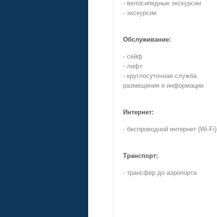
- велосипедные экскурсии
- экскурсии
Обслуживание:
- сейф
- лифт
- круглосуточная служба
размещения и информации
Интернет:
- беспроводной интернет (Wi-Fi)
Транспорт:
- трансфер до аэропорта