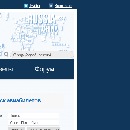
Twitter
Вконтакте
веты
Форум
ск авиабилетов
а
т