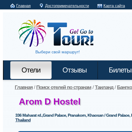
Главная
Достопримечательности
Карта сайта
Выбери свой маршрут!
Отели
Отзывы
Билеты
Главная
/
Поиск отелей по странам
/
Таиланд
/
Бангко
Arom D Hostel
336 Maharat rd.,Grand Palace, Pranakorn, Khaosan / Grand Palace,
Thailand