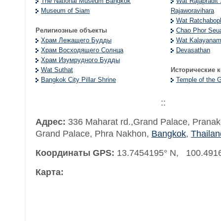
The National Museum Bangkok
Wat Rajapradit
Museum of Siam
Rajaworavihara
Wat Ratchaboph
Религиозные объекты
Chao Phor Seu
Храм Лежащего Будды
Wat Kalayanami
Храм Восходящего Солнца
Devasathan
Храм Изумрудного Будды
Wat Suthat
Исторические 
Bangkok City Pillar Shrine
Temple of the G
::
Адрес:
336 Maharat rd.,Grand Palace, Pranak
Grand Palace, Phra Nakhon
,
Bangkok
,
Thailan
Координаты GPS:
13.7454195° N, 100.491
Карта: