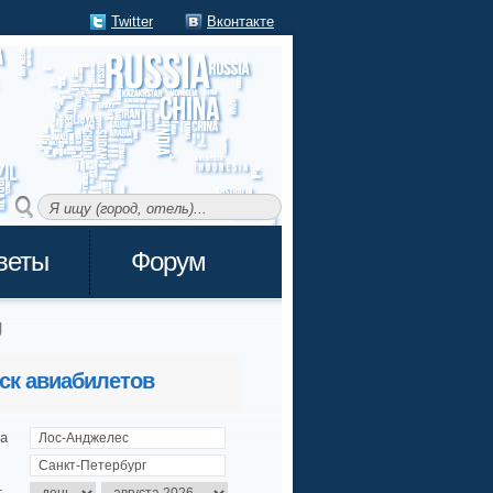
Twitter
Вконтакте
веты
Форум
g
ск авиабилетов
а
т