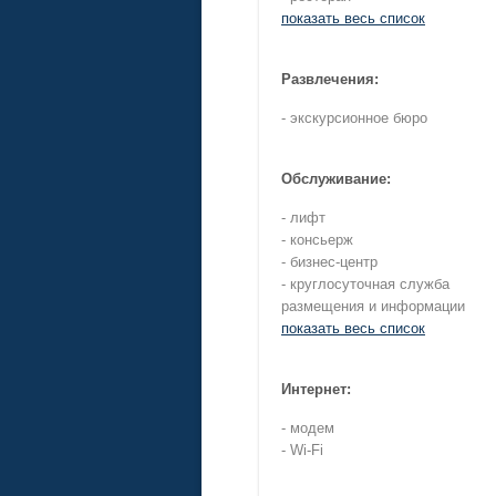
показать весь список
Развлечения:
- экскурсионное бюро
Обслуживание:
- лифт
- консьерж
- бизнес-центр
- круглосуточная служба
размещения и информации
показать весь список
Интернет:
- модем
- Wi-Fi