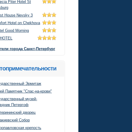
ecia Piter Hotel St
sburg
st House Nevsky 3
fort Hotel on Chekhova
tel Good Morning
sHOTEL
тели города Санкт-Петербург
топримечательности
ударственный Эрмитаж
ей Памятник "Спас-на-крови"
ударственный музей-
едник Петергоф
терининский дворец
акиевский Собор
ропавловская крeпость