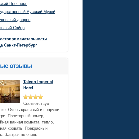
ский Проспект
ударственный Русский Музей
повский дворец
анский Собор
достопримечательности
а Санкт-Петербург
ые отзывы
Taleon Imperial
Hotel
Соответствует
нке. Очень красивый и снаружи
три. Просторный номер,
йная ванная комната, тепло,
ная кровать. Прекрасный
с. Завтрак не очень