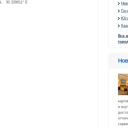
N, 30.328811° E
Нев
Гос
Юсу
Каз
Все 
город
Нов
карти
и вну
досто
отлич
серви