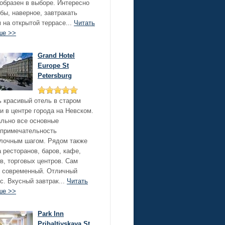
образен в выборе. Интересно
бы, наверное, завтракать
 на открытой террасе...
Читать
ше >>
Grand Hotel
Europe St
Petersburg
 красивый отель в старом
и в центре города на Невском.
льно все основные
опримечательность
лочным шагом. Рядом также
 ресторанов, баров, кафе,
в, торговых центров. Сам
 современный. Отличный
с. Вкусный завтрак...
Читать
ше >>
Park Inn
Pribaltiyskaya St