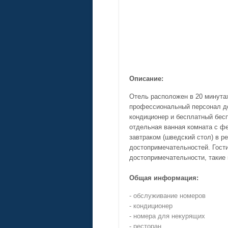
Описание:
Отель расположен в 20 минутах
профессиональный персонал до
кондиционер и бесплатный бесп
отдельная ванная комната с фе
завтраком (шведский стол) в р
достопримечательностей. Гост
достопримечательности, такие к
Общая информация:
- обслуживание номеров
- кондиционер
- номера для некурящих
- ресторан