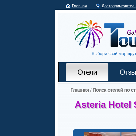
Главная
Достопримечател
Выбери свой маршрут
Отели
Отз
Главная
/
Поиск отелей по с
Asteria Hotel