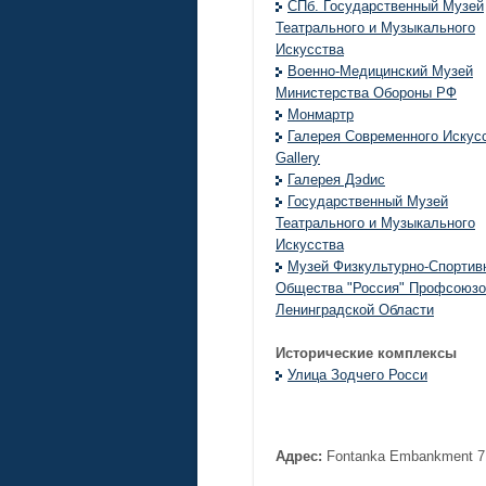
СПб. Государственный Музей
Театрального и Музыкального
Искусства
Военно-Медицинский Музей
Министерства Обороны РФ
Монмартр
Галерея Современного Искус
Gallery
Галерея Дэdис
Государственный Музей
Театрального и Музыкального
Искусства
Музей Физкультурно-Спортив
Общества "Россия" Профсоюзо
Ленинградской Области
Исторические комплексы
Улица Зодчего Росси
Адрес:
Fontanka Embankment 7