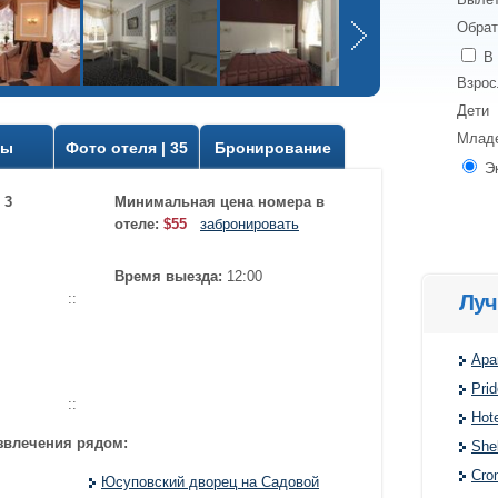
Обрат
В 
Взро
Дети
Млад
вы
Фото отеля | 35
Бронирование
Э
 3
Минимальная цена номера в
отеле:
$55
забронировать
Время выезда:
12:00
Луч
::
Apa
Prid
::
Hot
звлечения рядом:
Shel
Cro
Юсуповский дворец на Садовой