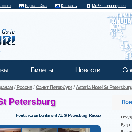
ьности
Карта сайта
Контакты
Мобильная версия
!
ывы
Билеты
Новости
Со
транам
/
Россия
/
Санкт-Петербург
/
Asteria Hotel St Petersbur
 St Petersburg
Пои
Fontanka Embankment 71
,
St Petersburg
,
Russia
Откуд
Куда
Выле