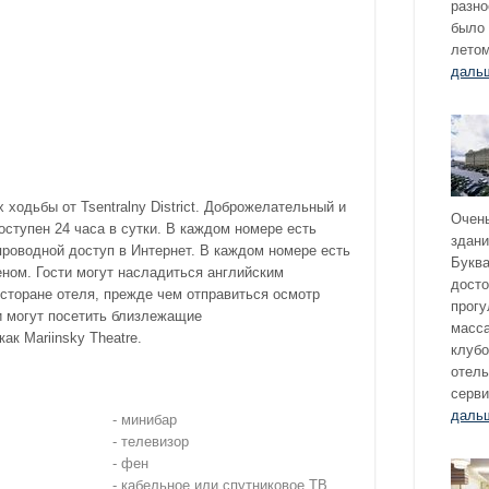
разно
было 
летом
даль
 ходьбы от Tsentralny District. Доброжелательный и
Очень
ступен 24 часа в сутки. В каждом номере есть
здани
роводной доступ в Интернет. В каждом номере есть
Буква
ном. Гости могут насладиться английским
дост
есторане отеля, прежде чем отправиться осмотр
прогу
и могут посетить близлежащие
масса
ак Mariinsky Theatre.
клубо
отель
серви
даль
- минибар
- телевизор
- фен
- кабельное или спутниковое ТВ