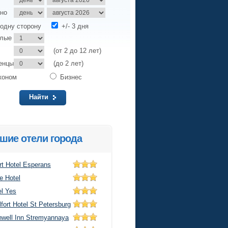
но
одну сторону
+/- 3 дня
слые
(от 2 до 12 лет)
енцы
(до 2 лет)
коном
Бизнес
Найти
шие отели города
rt Hotel Esperans
e Hotel
el Yes
fort Hotel St Petersburg
nwell Inn Stremyannaya