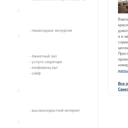
::
Ваиль
краси
- пешеходные экскурсии
довол
::
а в а
сорие
целом
Прост
- банкетный зал
прожи
- услуги секретаря
номер
- конференц-зал
даль
- сейф
Все 
Санкт
::
- высокоскоростной интернет
::