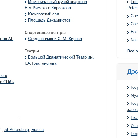
Fort
Мемориальный музей-квартира
Peter
Н.А.Римского-Корсакова
Юсуповский сад
Gue
Площадь Декабристов
Com
Hos
Спортивные центры
ства AL
Стадион имени С. М. Кирова
Na
Все о
Театры
Большой Драматический Театр им.
Г.А.Товстоногова
Дос
ного
в СПб и
Гос
Муз
Гос
запов
Ека
::
Иса
1
,
St Petersburg
,
Russia
Пет