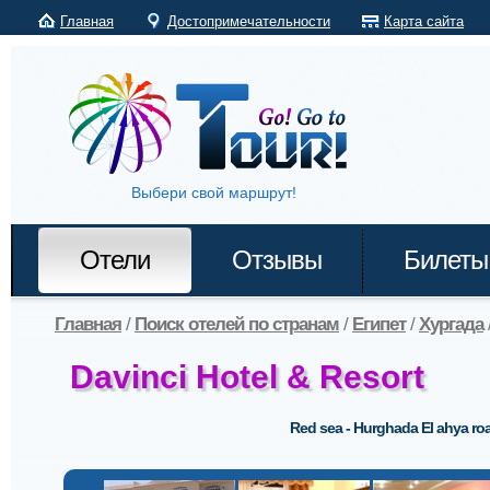
Главная
Достопримечательности
Карта сайта
Выбери свой маршрут!
Отели
Отзывы
Билеты
Главная
/
Поиск отелей по странам
/
Египет
/
Хургада
Davinci Hotel & Resort
Red sea - Hurghada El ahya road