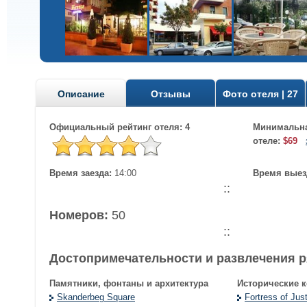
Описание
Отзывы
Фото отеля | 27
Официальный рейтинг отеля: 4
Минимальна
отеле:
$69
Время заезда:
14:00
Время выез
::
Номеров:
50
::
Достопримечательности и развлечения 
Памятники, фонтаны и архитектура
Исторические 
Skanderbeg Square
Fortress of Just