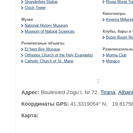
Skanderbeg Statue
Rruga Murat To
Clock Tower
Кинотеатры
Музеи
Kinema Millenn
National History Museum
Museum of Natural Sciences
Клубы, бары и
Boom Boom R
Религиозные объекты
Et`hem Bey Mosque
Развлекательн
Orthodox Church of the Holy Evangelist
Mumja Club
Catholic Church of St. Marie
Monaco
::
Адрес:
Boulevard Zogu I, Nr.72
,
Tirana
,
Alban
Координаты GPS:
41.3319054° N, 19.8175
Карта: