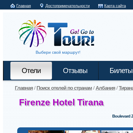
Главная
Достопримечательности
Карта сайта
Выбери свой маршрут!
Отели
Отзывы
Билеты
Главная
/
Поиск отелей по странам
/
Албания
/
Тиран
Firenze Hotel Tirana
Boulevard Z