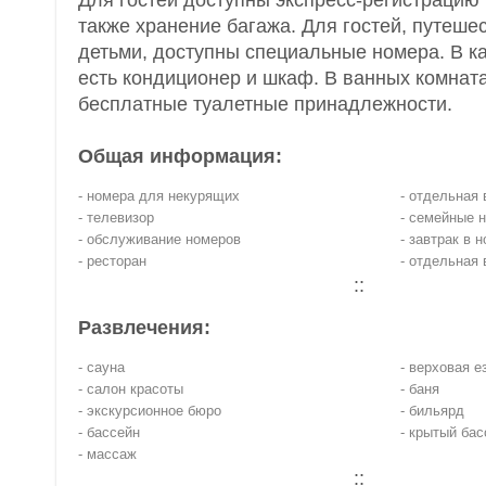
Для гостей доступны экспресс-регистрацию 
также хранение багажа. Для гостей, путеше
детьми, доступны специальные номера. В 
есть кондиционер и шкаф. В ванных комната
бесплатные туалетные принадлежности.
Общая информация:
- номера для некурящих
- отдельная 
- телевизор
- семейные 
- обслуживание номеров
- завтрак в 
- ресторан
- отдельная 
::
Развлечения:
- сауна
- верховая е
- салон красоты
- баня
- экскурсионное бюро
- бильярд
- бассейн
- крытый бас
- массаж
::