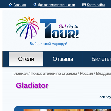
Главная
Достопримечательности
Карта сайта
Выбери свой маршрут!
Отели
Отзывы
Билеты
Главная
/
Поиск отелей по странам
/
Россия
/
Владим
Gladiator
Zelenay