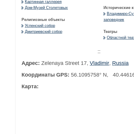
Картинная галлерея
Дом-Музей Столетовых
Исторические 
Владимиро-Суз
Религиозные объекты
заповедник
Успенский собор
Дмитриевский собор
Театры
Областной теа
::
Адрес:
Zelenaya Street 17
,
Vladimir
,
Russia
Координаты GPS:
56.1095758° N, 40.4461
Карта: