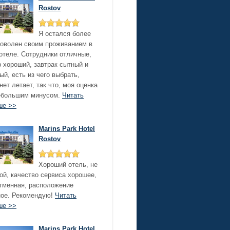
Rostov
Я остался более
оволен своим проживанием в
отеле. Сотрудники отличные,
 хороший, завтрак сытный и
ый, есть из чего выбрать,
нет летает, так что, моя оценка
небольшим минусом.
Читать
ше >>
Marins Park Hotel
Rostov
Хороший отель, не
ой, качество сервиса хорошее,
тменная, расположение
ное. Рекомендую!
Читать
ше >>
Marins Park Hotel