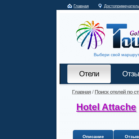
Главная
Достопримечател
Выбери свой маршрут
Отели
Отз
Главная
/
Поиск отелей по с
Hotel Attache
Описание
Отзы