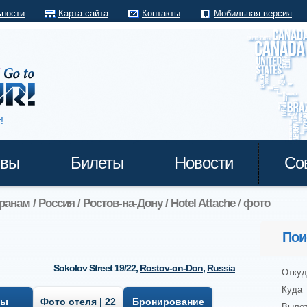
ьности
Карта сайта
Контакты
Мобильная версия
!
ывы
Билеты
Новости
Со
транам
/
Россия
/
Ростов-на-Дону
/
Hotel Attache
/
фото
Пои
Sokolov Street 19/22
,
Rostov-on-Don
,
Russia
Откуд
Куда
вы
Фото отеля | 22
Бронирование
Выле