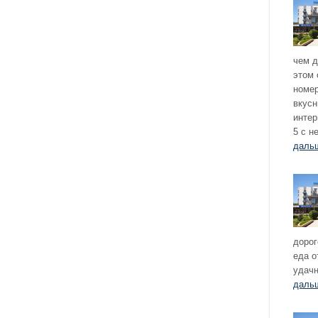
чем д
этом 
номер
вкусн
интер
5 с 
даль
дорог
еда о
удач
даль