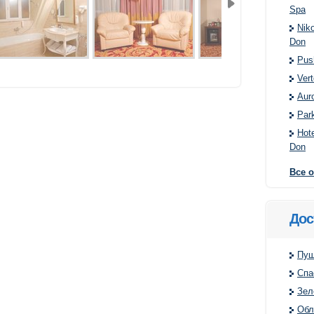
Spa
Nik
Don
Pus
Vert
Aur
Par
Hote
Don
Все о
Дос
Пуш
Спа
Зел
Обл