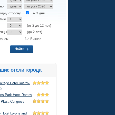
но
одну сторону
+/- 3 дня
слые
(от 2 до 12 лет)
енцы
(до 2 лет)
коном
Бизнес
Найти
шие отели города
mitage Hotel Rostov-
n
ins Park Hotel Rostov
 Plaza Congress
 Hotel Izvolte and