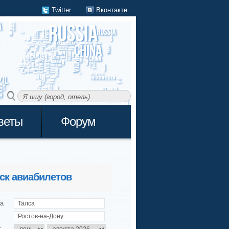
Twitter
Вконтакте
веты
Форум
ск авиабилетов
а
т