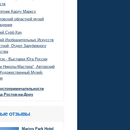
ств
ятник Карлу Марксу
товский областной музей
едения
ей Сурб-Хач
ей Изобразительных Искусств
тной, Отдел Зарубежного
ства
тэк - Выставки Юга России
м Николы-Мастера", Авторский
-Художественный Музей-
ия
достопримечательности
да Ростов-на-Дону
ые отзывы
Marins Park Hotel