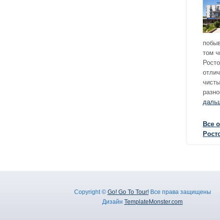
побыв
том ч
Росто
отлич
чисты
разно
даль
Все 
Рост
Copyright ©
Go! Go To Tour!
Все права защищены
Дизайн
TemplateMonster.com