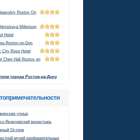
olaevskiy Rostov On
hkinskaya Millenium
ol Hotel
ora Rostov-on-Don
k City Rose Hotel
l Cheri Hall Rostov on
тели города Ростов-на-Дону
топримечательности
кинская улица
со-Яковлевский монастырь
еный Остров
астной музей изобразительных