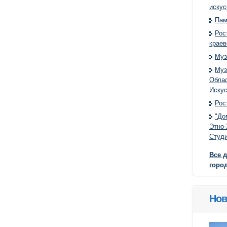
искус
Пам
Рос
краев
Муз
Муз
Облас
Искус
Рос
"До
Этно
Студ
Все 
горо
Нов