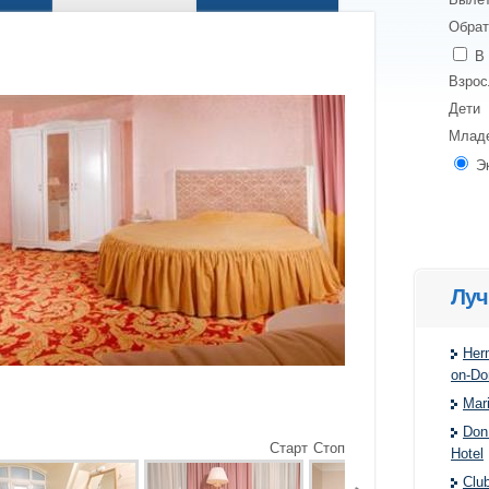
Обрат
В 
Взро
Дети
Млад
Э
Луч
Her
on-Do
Mar
Don
Старт
Стоп
Hotel
Club