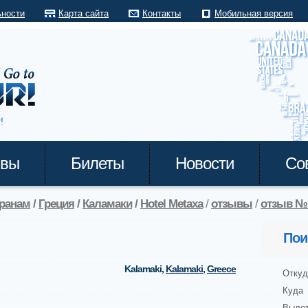
ьности
Карта сайта
Контакты
Мобильная версия
!
ывы
Билеты
Новости
Со
транам
/
Греция
/
Каламаки
/
Hotel Metaxa
/
отзывы
/
отзыв №
Пои
Kalamaki
,
Kalamaki
,
Greece
Откуд
Куда
Выле