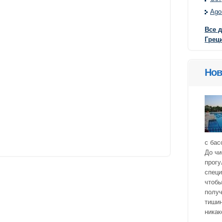
Ago
Все 
Грец
Нов
с бас
До чи
прогу
специ
чтобы
получ
тишин
никак