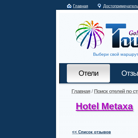
Главная
Достопримечател
Выбери свой маршрут
Отели
Отз
Главная
/
Поиск отелей по с
Hotel Metaxa
<< Список отзывов