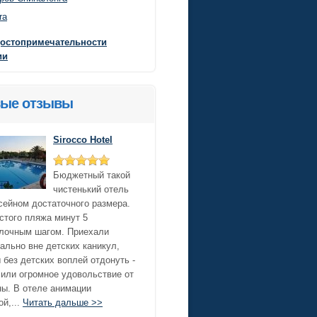
ra
достопримечательности
ии
ые отзывы
Sirocco Hotel
Бюджетный такой
чистенький отель
сейном достаточного размера.
стого пляжа минут 5
лочным шагом. Приехали
ально вне детских каникул,
 без детских воплей отдонуть -
или огромное удовольствие от
ы. В отеле анимации
ой,...
Читать дальше >>