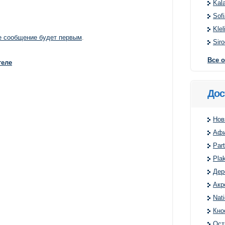
Kal
Sofi
Klel
 сообщение будет первым
.
Siro
Все 
теле
Дос
Нов
Афи
Par
Pla
Дер
Акр
Nat
Кно
Ост