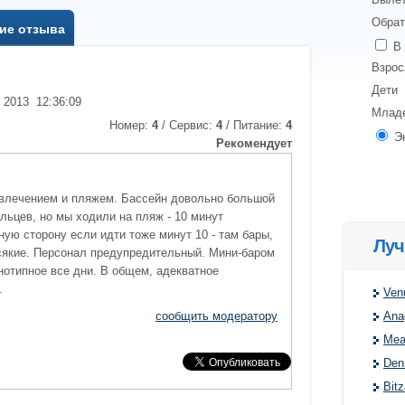
Обрат
ие отзыва
В 
Взро
Дети
я 2013 12:36:09
Млад
Номер:
4
/ Сервис:
4
/ Питание:
4
Э
Рекомендует
влечением и пляжем. Бассейн довольно большой
льцев, но мы ходили на пляж - 10 минут
ную сторону если идти тоже минут 10 - там бары,
Луч
сякие. Персонал предупредительный. Мини-баром
нотипное все дни. В общем, адекватное
.
Ven
сообщить модератору
Ana
Mea
Denn
Bitz