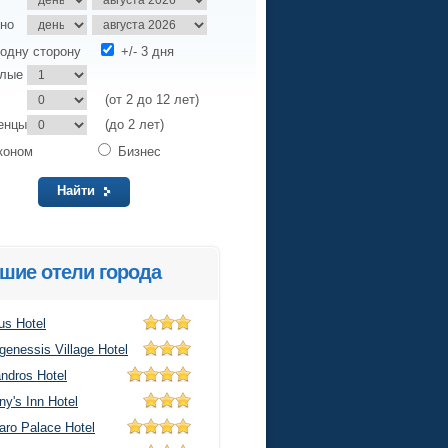
но
одну сторону
+/- 3 дня
слые
(от 2 до 12 лет)
енцы
(до 2 лет)
коном
Бизнес
Найти
шие отели города
us Hotel
genessis Village Hotel
ndros Hotel
y's Inn Hotel
aro Palace Hotel