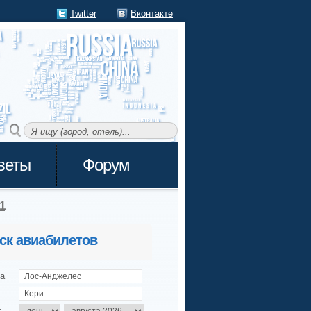
Twitter
Вконтакте
веты
Форум
1
ск авиабилетов
а
т