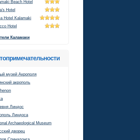
amaki Beach Hotel
a's Hotel
ia Hotel Kalamaki
cco Hotel
отели Каламаки
топримечательности
ый музей Акрополя
нский акрополь
thenon
ka
евня Линдос
ополь Линдоса
ional Archaeological Museum
сский дворец
ров Спиналонга