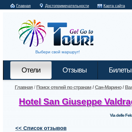
Главная
Достопримечательности
Карта сайта
Выбери свой маршрут!
Отели
Отзывы
Билеты
Главная
/
Поиск отелей по странам
/
Сан-Марино
/
Ва
Hotel San Giuseppe Valdr
Via delle Felc
<< Список отзывов