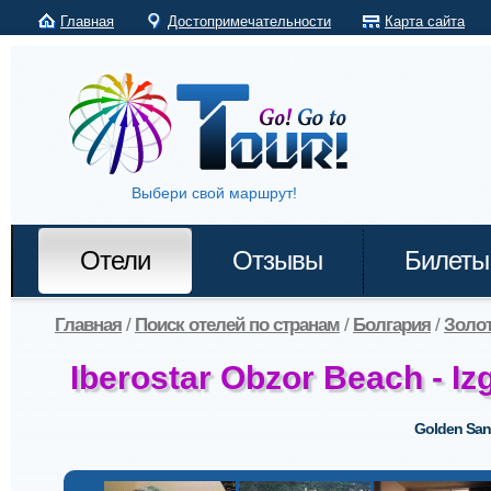
Главная
Достопримечательности
Карта сайта
Выбери свой маршрут!
Отели
Отзывы
Билеты
Главная
/
Поиск отелей по странам
/
Болгария
/
Золо
Iberostar Obzor Beach - Iz
Golden Sa