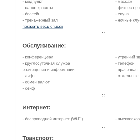
- медпункт
- массаж
- салон красоты
- фитнес-цен
- бассейн
- сауна
- тренажерный зал
- ночные кл
показать весь список
::
Обслуживание:
- конференц-зал
- утренний з
- круглосуточная служба
- телефон
размещения и информации
- прачечная
- лифт
- отдельные
- обмен валют
- сейф
::
Интернет:
- беспроводной интернет (Wi-Fi)
- высокоскор
::
Транспорт: