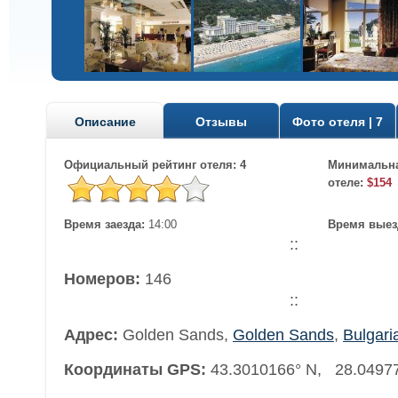
Описание
Отзывы
Фото отеля | 7
Официальный рейтинг отеля: 4
Минимальна
отеле:
$154
Время заезда:
14:00
Время выез
::
Номеров:
146
::
Адрес:
Golden Sands
,
Golden Sands
,
Bulgari
Координаты GPS:
43.3010166° N, 28.0497