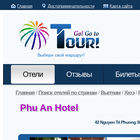
Главная
Достопримечательности
Карта сайта
Выбери свой маршрут!
Отели
Отзывы
Билеты
Главная
/
Поиск отелей по странам
/
Вьетнам
/
Хюэ
/
Phu An Hotel
42 Nguyen Tri Phuong St