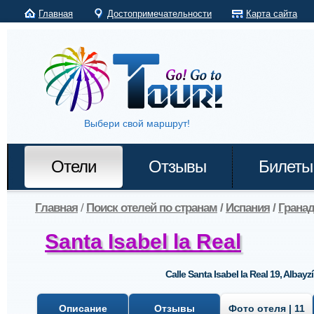
Главная
Достопримечательности
Карта сайта
Выбери свой маршрут!
Отели
Отзывы
Билеты
Главная
/
Поиск отелей по странам
/
Испания
/
Грана
Santa Isabel la Real
Calle Santa Isabel la Real 19, Albayz
Описание
Отзывы
Фото отеля | 11