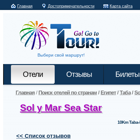
Главная
Достопримечательности
Карта сайта
Выбери свой маршрут!
Отели
Отзывы
Билеты
Главная
/
Поиск отелей по странам
/
Египет
/
Таба
/
So
Sol y Mar Sea Star
10Km Taba-
<< Список отзывов