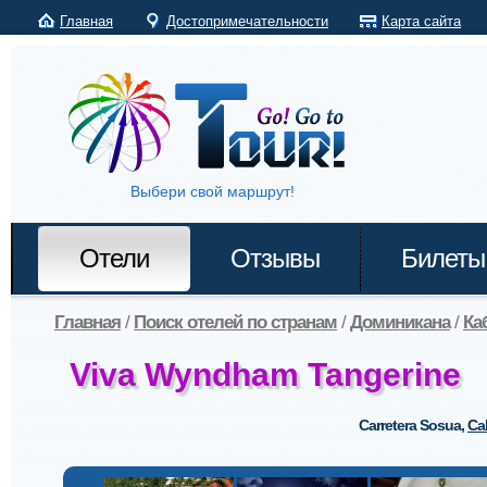
Главная
Достопримечательности
Карта сайта
Выбери свой маршрут!
Отели
Отзывы
Билеты
Главная
/
Поиск отелей по странам
/
Доминикана
/
Ка
Viva Wyndham Tangerine
Carretera Sosua
,
Ca