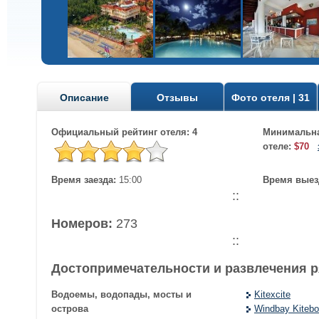
Описание
Отзывы
Фото отеля | 31
Официальный рейтинг отеля: 4
Минимальна
отеле:
$70
Время заезда:
15:00
Время выез
::
Номеров:
273
::
Достопримечательности и развлечения 
Водоемы, водопады, мосты и
Kitexcite
острова
Windbay Kitebo