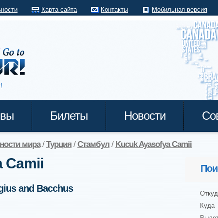
ьности
Карта сайта
Контакты
Мобильная версия
!
ывы
Билеты
Новости
Со
ности мира
/
Турция
/
Стамбул
/
Kucuk Ayasofya Camii
 Camii
Пои
rgius and Bacchus
Откуд
Куда
Выле