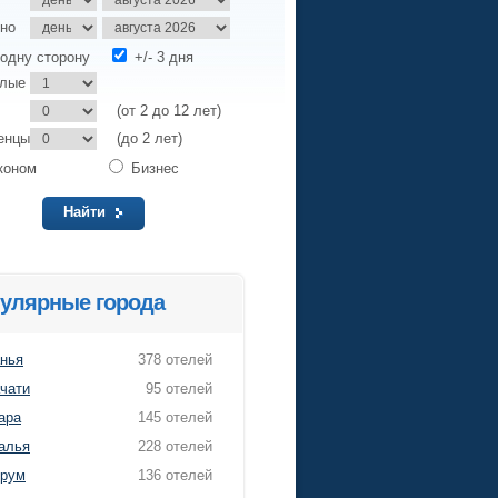
но
одну сторону
+/- 3 дня
слые
(от 2 до 12 лет)
енцы
(до 2 лет)
коном
Бизнес
Найти
улярные города
нья
378 отелей
чати
95 отелей
ара
145 отелей
алья
228 отелей
рум
136 отелей