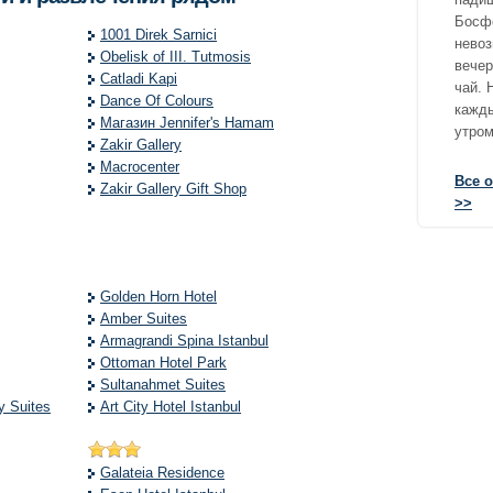
Босфо
1001 Direk Sarnici
невоз
Obelisk of III. Tutmosis
вечер
Catladi Kapi
чай. 
Dance Of Colours
кажды
Магазин Jennifer's Hamam
утром
Zakir Gallery
Macrocenter
Все 
Zakir Gallery Gift Shop
>>
Golden Horn Hotel
Amber Suites
Armagrandi Spina Istanbul
Ottoman Hotel Park
Sultanahmet Suites
 Suites
Art City Hotel Istanbul
Galateia Residence