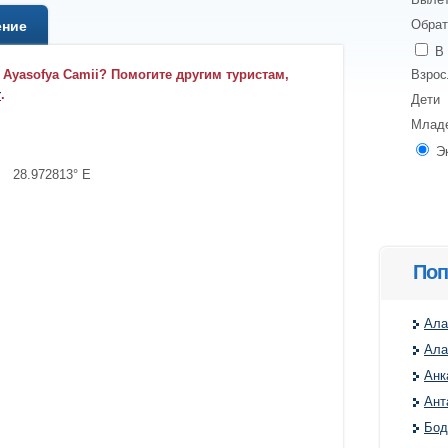
Обрат
ение
В 
 Ayasofya Camii? Помогите другим туристам,
Взро
т
.
Дети
Млад
Э
, 28.972813° E
Поп
Ала
Ала
Анк
Ант
Бод