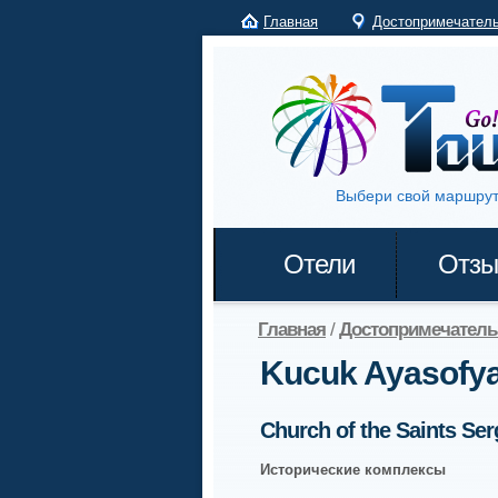
Главная
Достопримечател
Выбери свой маршрут
Отели
Отз
Главная
/
Достопримечатель
Kucuk Ayasofya
Church of the Saints Se
Исторические комплексы