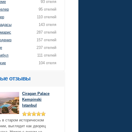
еме
93 отеля
елер
95 отелей
ер
110 отелей
адасы
143 отеля
марис
287 отелей
дениз
157 отелей
е
237 отелей
мбул
111 отелей
хие
104 отеля
ые отзывы
Ciragan Palace
Kempinski
Istanbul
 в старом историческом
нии, выглядит как дворец
аха. Номер с видом на