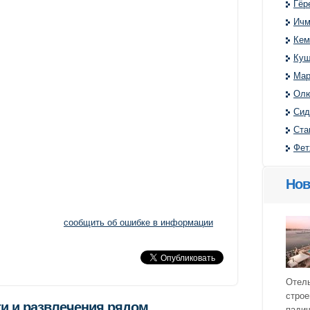
Гёр
Ичм
Кем
Куш
Мар
Олю
Сид
Ста
Фет
Нов
сообщить об ошибке в информации
Отель
строе
и и развлечения рядом
падиш