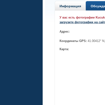
Информация
Обсужд
У вас есть фотографии Kucuk
загрузите фотографии на сай
Адрес:
Координаты GPS:
41.00412° N
Карта: