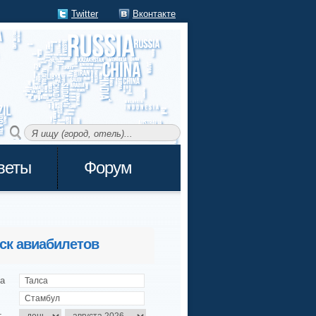
Twitter
Вконтакте
веты
Форум
ск авиабилетов
а
т