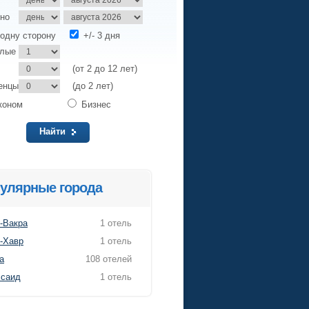
но
одну сторону
+/- 3 дня
слые
(от 2 до 12 лет)
енцы
(до 2 лет)
коном
Бизнес
Найти
улярные города
-Вакра
1 отель
-Хавр
1 отель
а
108 отелей
саид
1 отель