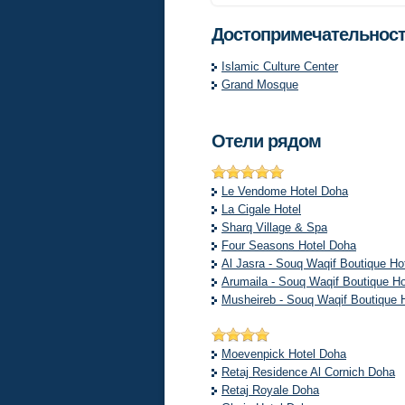
Достопримечательност
Islamic Culture Center
Grand Mosque
Отели рядом
Le Vendome Hotel Doha
La Cigale Hotel
Sharq Village & Spa
Four Seasons Hotel Doha
Al Jasra - Souq Waqif Boutique Ho
Arumaila - Souq Waqif Boutique Ho
Musheireb - Souq Waqif Boutique 
Moevenpick Hotel Doha
Retaj Residence Al Cornich Doha
Retaj Royale Doha