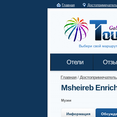
Главная
Достопримечател
Выбери свой маршрут
Отели
Отз
Главная
/
Достопримечатель
Msheireb Enric
Музеи
Информация
Обсужд