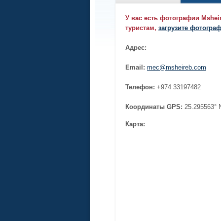
У вас есть фотографии Mshei
туристам,
загрузите фотограф
Адрес:
Email:
mec@msheireb.com
Телефон:
+974 33197482
Координаты GPS:
25.295563° 
Карта: