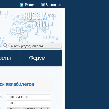
Twitter
Вконтакте
веты
Форум
ск авиабилетов
а
т