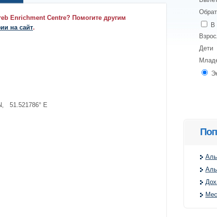
Обрат
reb Enrichment Centre? Помогите другим
В 
ии на сайт
.
Взро
Дети
Млад
Э
N, 51.521786° E
Поп
Аль
Аль
Дох
Мес