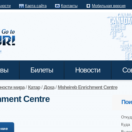
ьности
Карта сайта
Контакты
Мобильная версия
!
ывы
Билеты
Новости
Со
ности мира
/
Катар
/
Доха
/
Msheireb Enrichment Centre
hment Centre
Пои
Откуд
Куда
ение
Выле