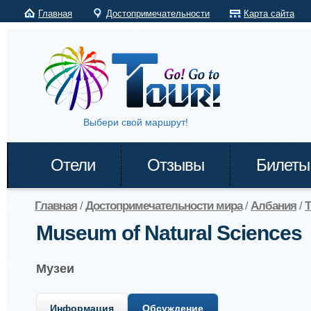
Главная
Достопримечательности
Карта сайта
Выбери свой маршрут!
Отели
Отзывы
Билеты
Главная
/
Достопримечательности мира
/
Албания
/
Т
Museum of Natural Sciences
Музеи
Информация
Обсуждение