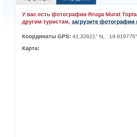
У вас есть фотографии Rruga Murat Topt
другим туристам,
загрузите фотографии 
Координаты GPS:
41.32621° N, 19.819775°
Карта: