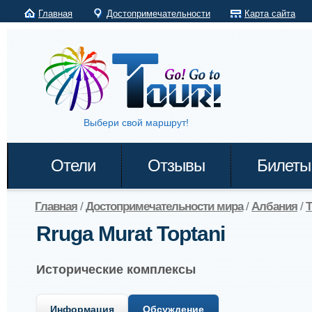
Главная
Достопримечательности
Карта сайта
Выбери свой маршрут!
Отели
Отзывы
Билеты
Главная
/
Достопримечательности мира
/
Албания
/
Т
Rruga Murat Toptani
Исторические комплексы
Информация
Обсуждение