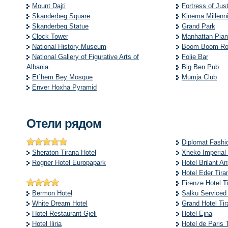
Mount Dajti
Fortress of Just
Skanderbeg Square
Kinema Millenn
Skanderbeg Statue
Grand Park
Clock Tower
Manhattan Pian
National History Museum
Boom Boom R
National Gallery of Figurative Arts of
Folie Bar
Albania
Big Ben Pub
Et`hem Bey Mosque
Mumja Club
Enver Hoxha Pyramid
Отели рядом
Diplomat Fashi
Sheraton Tirana Hotel
Xheko Imperial 
Rogner Hotel Europapark
Hotel Brilant An
Hotel Eder Tira
Firenze Hotel T
Bermon Hotel
Salku Serviced
White Dream Hotel
Grand Hotel Tir
Hotel Restaurant Gjeli
Hotel Ejna
Hotel Iliria
Hotel de Paris 