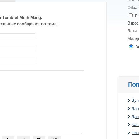
Обрат
В 
я Tomb of Minh Mang.
Взро
тельные сообщения по теме.
Дети
Млад
Э
Поп
Вун
Дал
Дан
Кан
Нин