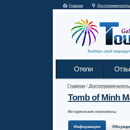
Главная
Достопримечател
Выбери свой маршрут
Отели
Отз
Главная
/
Достопримечатель
Tomb of Minh 
Исторические комплексы
Информация
Обсужд