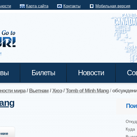
ьности
Карта сайта
Контакты
Мобильная версия
!
ывы
Билеты
Новости
Со
ности мира
/
Вьетнам
/
Хюэ
/
Tomb of Minh Mang
/
обсуждени
Mang
Пои
Откуд
Куда
ение
Выле