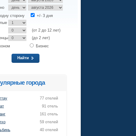
но
одну сторону
+/- 3 дня
слые
(от 2 до 12 лет)
енцы
(до 2 лет)
коном
Бизнес
Найти
улярные города
гтау
77 отелей
ат
91 отель
анг
161 отель
тхо
59 отелей
ьбинь
40 отелей