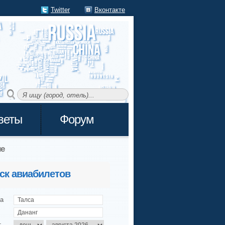
Twitter
Вконтакте
веты
Форум
е
ск авиабилетов
а
т