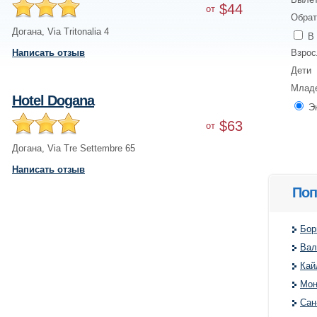
$44
от
Обрат
Догана
,
Via Tritonalia 4
В 
Написать отзыв
Взро
Дети
Млад
Hotel Dogana
Э
$63
от
Догана
,
Via Tre Settembre 65
Написать отзыв
Поп
Бор
Вал
Кай
Мон
Сан