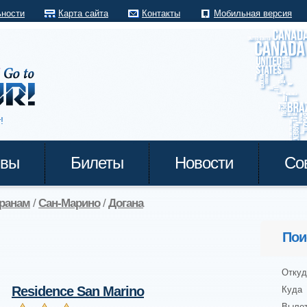
ьности
Карта сайта
Контакты
Мобильная версия
!
ывы
Билеты
Новости
Со
транам
/
Сан-Марино
/
Догана
Пои
Откуд
Residence San Marino
Куда
Выле