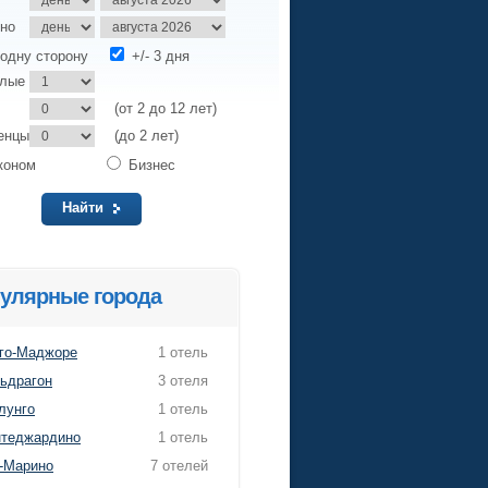
но
одну сторону
+/- 3 дня
слые
(от 2 до 12 лет)
енцы
(до 2 лет)
коном
Бизнес
Найти
улярные города
го-Маджоре
1 отель
ьдрагон
3 отеля
лунго
1 отель
теджардино
1 отель
-Марино
7 отелей