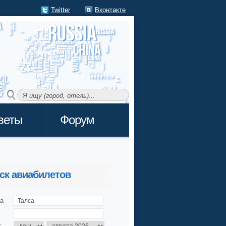
Twitter
Вконтакте
веты
Форум
ск авиабилетов
а
т