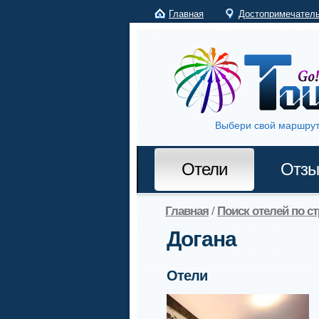
Главная
Достопримечател
Выбери свой маршрут
Отели
Отз
Главная
/
Поиск отелей по с
Догана
Отели