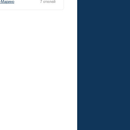
-Марино
7 отелей