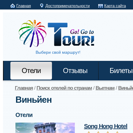
Главная
Достопримечательности
Карта сайта
Выбери свой маршрут!
Отели
Отзывы
Билеты
Главная
/
Поиск отелей по странам
/
Вьетнам
/
Виньй
Виньйен
Отели
Song Hong Hotel