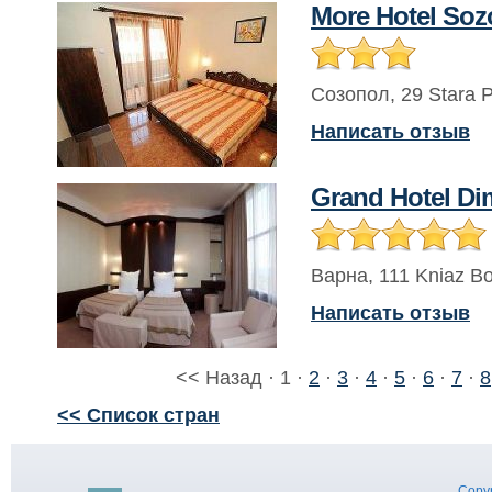
More Hotel Soz
Созопол
,
29 Stara P
Написать отзыв
Grand Hotel Di
Варна
,
111 Kniaz Bo
Написать отзыв
<< Назад · 1 ·
2
·
3
·
4
·
5
·
6
·
7
·
8
<< Список стран
Copyr