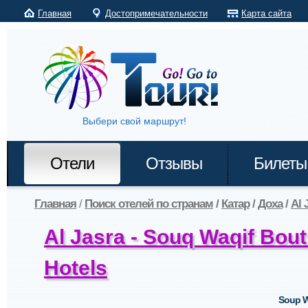
Главная
Достопримечательности
Карта сайта
Выбери свой маршрут!
Отели
Отзывы
Билеты
Главная
/
Поиск отелей по странам
/
Катар
/
Доха
/
Al 
Al Jasra - Souq Waqif Bout
Hotels
Soup W