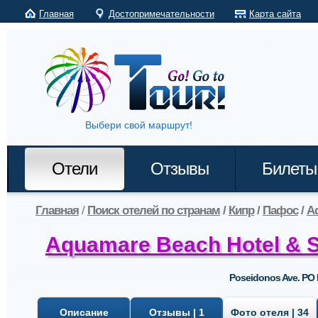
Главная
Достопримечательности
Карта сайта
Выбери свой маршрут!
Отели
Отзывы
Билеты
Главная
/
Поиск отелей по странам
/
Кипр
/
Пафос
/
Aq
Aquamare Beach Hotel & 
Poseidonos Ave. PO
Описание
Отзывы | 1
Фото отеля | 34