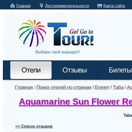
Главная
Достопримечательности
Карта сайта
Выбери свой маршрут!
Отели
Отзывы
Билеты
Главная
/
Поиск отелей по странам
/
Египет
/
Таба
/
Aq
Aquamarine Sun Flower Re
Taba
<< Список отзывов