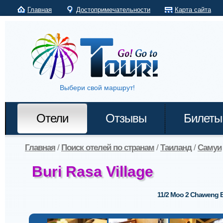
Главная
Достопримечательности
Карта сайта
Выбери свой маршрут!
Отели
Отзывы
Билеты
Главная
/
Поиск отелей по странам
/
Таиланд
/
Самуи
Buri Rasa Village
11/2 Moo 2 Chaweng 