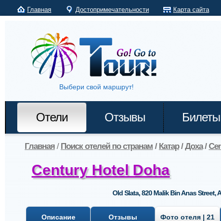
Главная
Достопримечательности
Карта сайта
Выбери свой маршрут!
Отели
Отзывы
Билеты
Главная
/
Поиск отелей по странам
/
Катар
/
Доха
/
Cen
Century Hotel Doha
Old Slata, 820 Malik Bin Anas Street, A
Описание
Отзывы
Фото отеля | 21