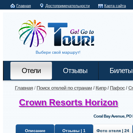
Главная
Достопримечательности
Карта сайта
Выбери свой маршрут!
Отели
Отзывы
Билеты
Главная
/
Поиск отелей по странам
/
Кипр
/
Пафос
/
Cr
Crown Resorts Horizon
Coral Bay Avenue, PO
Описание
Отзывы | 1
Фото отеля | 24