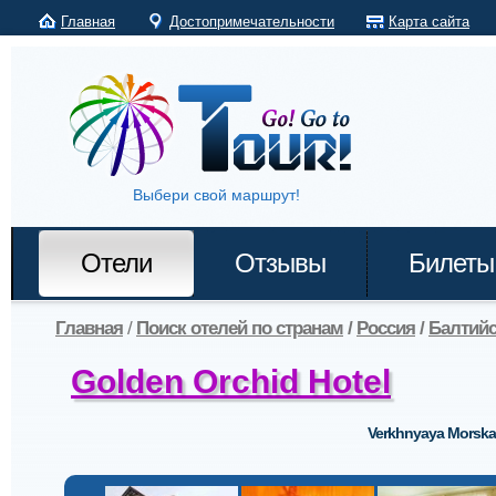
Главная
Достопримечательности
Карта сайта
Выбери свой маршрут!
Отели
Отзывы
Билеты
Главная
/
Поиск отелей по странам
/
Россия
/
Балтий
Golden Orchid Hotel
Verkhnyaya Morskay