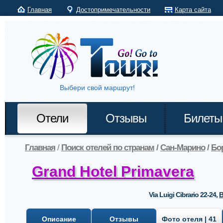
Главная
Достопримечательности
Карта сайта
Выбери свой маршрут!
Отели
Отзывы
Билеты
Главная
/
Поиск отелей по странам
/
Сан-Марино
/
Бо
Grand Hotel Primavera
Via Luigi Cibrario 22-24
,
B
Описание
Отзывы
Фото отеля | 41