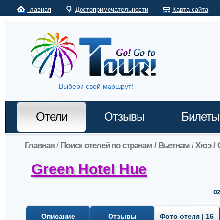
Главная
Достопримечательности
Карта сайта
Выбери свой маршрут!
Отели
Отзывы
Билеты
Главная
/
Поиск отелей по странам
/
Вьетнам
/
Хюэ
/
Green Hotel Hue
02
Описание
Отзывы
Фото отеля | 16