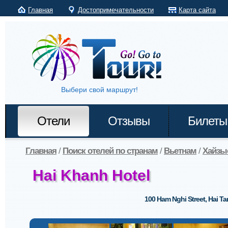
Главная
Достопримечательности
Карта сайта
Выбери свой маршрут!
Отели
Отзывы
Билеты
Главная
/
Поиск отелей по странам
/
Вьетнам
/
Хайзы
Hai Khanh Hotel
100 Ham Nghi Street, Hai T