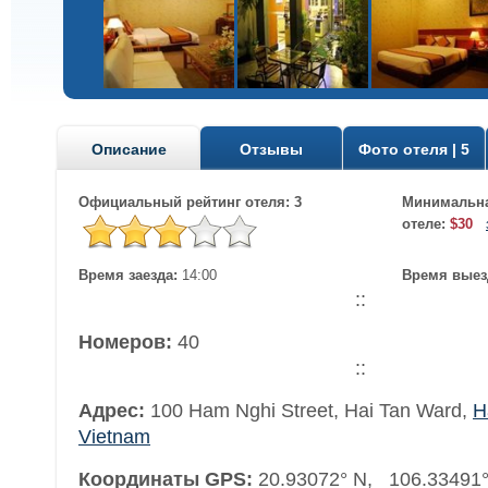
Описание
Отзывы
Фото отеля | 5
Официальный рейтинг отеля: 3
Минимальна
отеле:
$30
Время заезда:
14:00
Время выез
::
Номеров:
40
::
Адрес:
100 Ham Nghi Street, Hai Tan Ward
,
H
Vietnam
Координаты GPS:
20.93072° N, 106.33491°