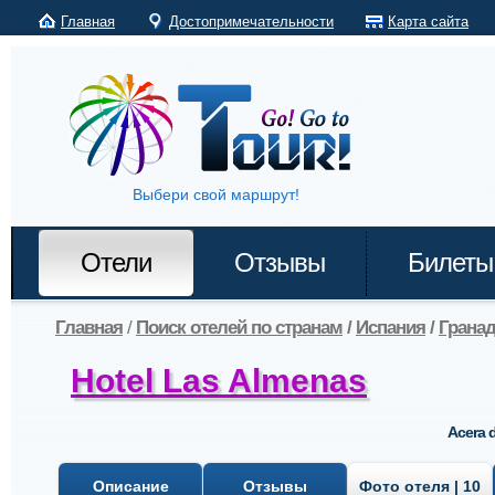
Главная
Достопримечательности
Карта сайта
Выбери свой маршрут!
Отели
Отзывы
Билеты
Главная
/
Поиск отелей по странам
/
Испания
/
Грана
Hotel Las Almenas
Acera d
Описание
Отзывы
Фото отеля | 10