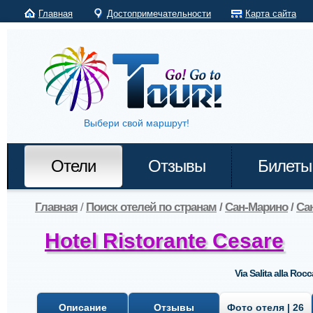
Главная
Достопримечательности
Карта сайта
Выбери свой маршрут!
Отели
Отзывы
Билеты
Главная
/
Поиск отелей по странам
/
Сан-Марино
/
Са
Hotel Ristorante Cesare
Via Salita alla Rocc
Описание
Отзывы
Фото отеля | 26