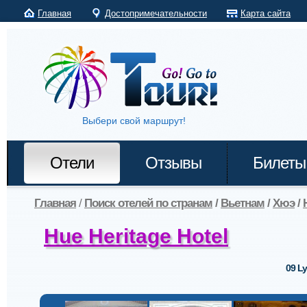
Главная
Достопримечательности
Карта сайта
Выбери свой маршрут!
Отели
Отзывы
Билеты
Главная
/
Поиск отелей по странам
/
Вьетнам
/
Хюэ
/
Hue Heritage Hotel
09 L