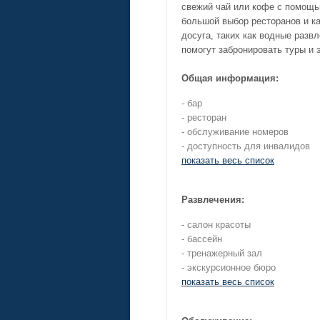
свежий чай или кофе с помощью
большой выбор ресторанов и к
досуга, таких как водные разв
помогут забронировать туры и э
Общая информация:
- бар
- ресторан
- обслуживание номеров
- доступность для инвалидов
показать весь список
Развлечения:
- салон красоты
- бассейн
- тренажерный зал
- экскурсионное бюро
показать весь список