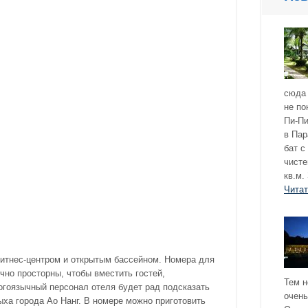
сюда 
не по
Пи-Пи
в Пар
бат с
чисте
кв.м.
Чита
фитнес-центром и открытым бассейном. Номера для
но просторны, чтобы вместить гостей,
Тем н
гоязычный персонал отеля будет рад подсказать
очень
ха города Ао Нанг. В номере можно приготовить