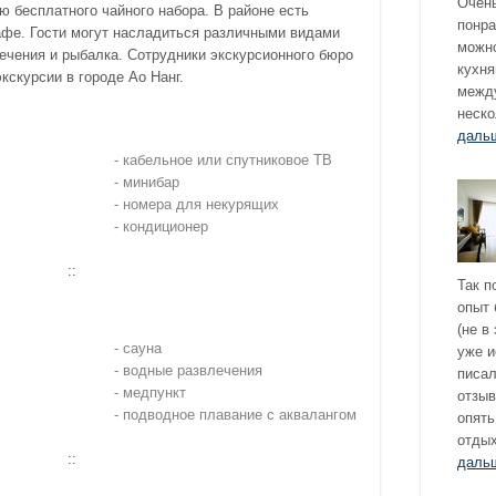
Очень
 бесплатного чайного набора. В районе есть
понра
афе. Гости могут насладиться различными видами
можно
лечения и рыбалка. Сотрудники экскурсионного бюро
кухня
кскурсии в городе Ао Нанг.
между
неско
даль
- кабельное или спутниковое ТВ
- минибар
- номера для некурящих
- кондиционер
::
Так п
опыт 
(не в
- сауна
уже и
- водные развлечения
писал
- медпункт
отзыв
- подводное плавание с аквалангом
опять
отдых
::
даль