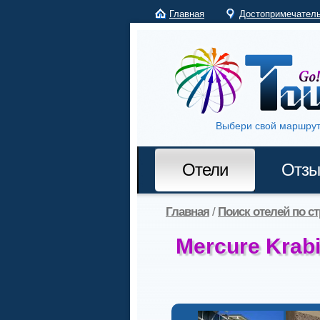
Главная
Достопримечател
Выбери свой маршрут
Отели
Отз
Главная
/
Поиск отелей по с
Mercure Krab