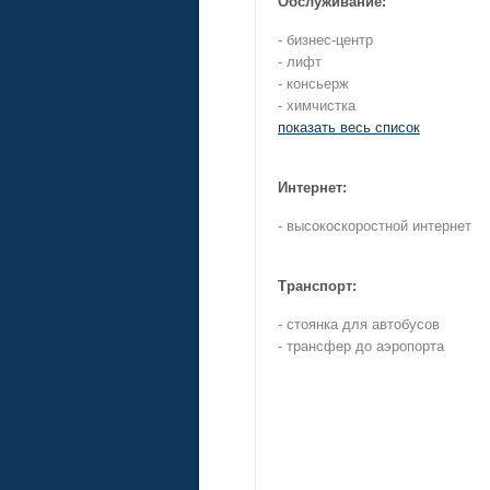
Обслуживание:
- бизнес-центр
- лифт
- консьерж
- химчистка
показать весь список
Интернет:
- высокоскоростной интернет
Транспорт:
- стоянка для автобусов
- трансфер до аэропорта