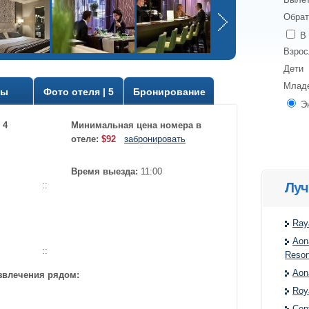
Обрат
В 
Взро
Дети
Млад
вы
Фото отеля | 5
Бронирование
Э
 4
Минимальная цена номера в
отеле:
$92
забронировать
Время выезда:
11:00
Луч
::
Ray
Aon
::
Resor
Aon
звлечения рядом:
Roy
Cen