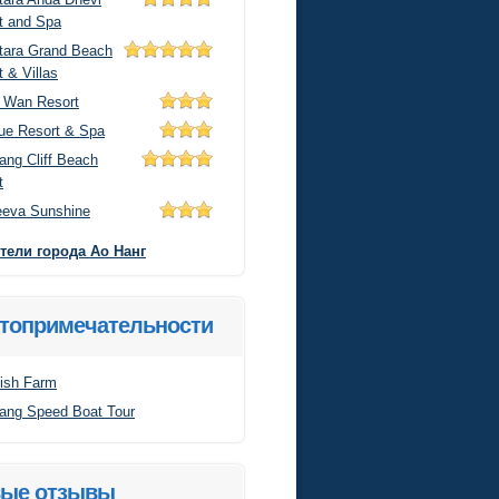
t and Spa
tara Grand Beach
 & Villas
 Wan Resort
ue Resort & Spa
ang Cliff Beach
t
eeva Sunshine
тели города Ао Нанг
топримечательности
fish Farm
ang Speed Boat Tour
ые отзывы