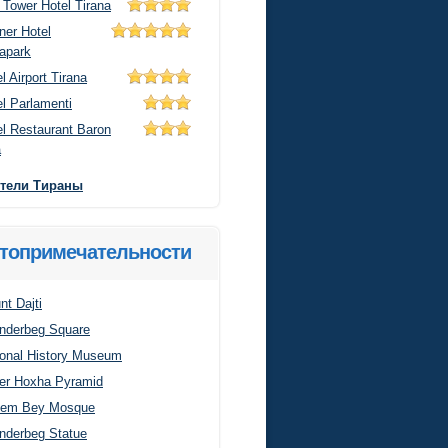
 Tower Hotel Tirana
ner Hotel
apark
l Airport Tirana
l Parlamenti
el Restaurant Baron
a
отели Тираны
топримечательности
t Dajti
nderbeg Square
ional History Museum
er Hoxha Pyramid
hem Bey Mosque
nderbeg Statue