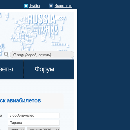
Twitter
Вконтакте
веты
Форум
ск авиабилетов
а
т