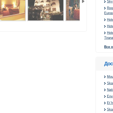
Sky
Rog
Europ
Hote
Hote
Hot
Tiran
Все 
Дос
Moun
Ska
Nat
Env
Et`
Ska