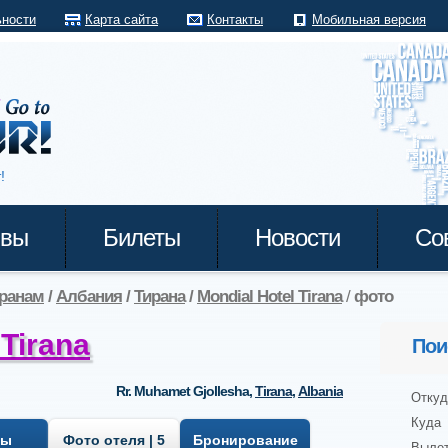
ьности
Карта сайта
Контакты
Мобильная версия
!
ывы
Билеты
Новости
Со
транам
/
Албания
/
Тирана
/
Mondial Hotel Tirana
/
фото
 Tirana
Пои
Rr. Muhamet Gjollesha
,
Tirana
,
Albania
Откуд
Куда
вы
Фото отеля | 5
Бронирование
Выле