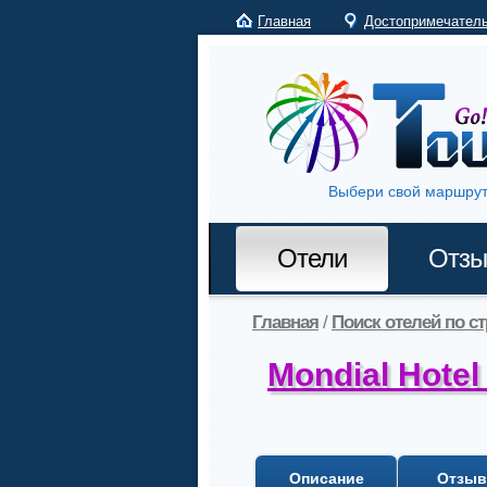
Главная
Достопримечател
Выбери свой маршрут
Отели
Отз
Главная
/
Поиск отелей по с
Mondial Hotel
Описание
Отзы