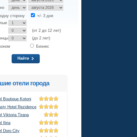
но
одну сторону
+/- 3 дня
слые
(от 2 до 12 лет)
енцы
(до 2 лет)
коном
Бизнес
Найти
шие отели города
l Boutique Kotoni
asty Hotel Rezidence
l Viktoria Tirana
l Iliria
l Doro City