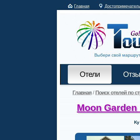
Главная
Достопримечател
Выбери свой маршрут
Отели
Отз
Главная
/
Поиск отелей по с
Moon Garden
Ky