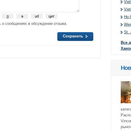
Vie
Vie
Ho 
 о сообщениях в обсуждении отзыва
Wes
St. 
Сохранить
Все 
Хано
Нов
катег
Расп
Vinco
рыноч