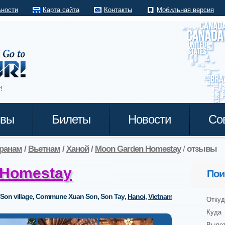
ьности
Карта сайта
Контакты
Мобильная версия
!
ывы
Билеты
Новости
Со
транам
/
Вьетнам
/
Ханой
/
Moon Garden Homestay
/
отзывы
 Homestay
Пои
 Son village, Commune Xuan Son, Son Tay
,
Hanoi
,
Vietnam
Откуд
Куда
Выле