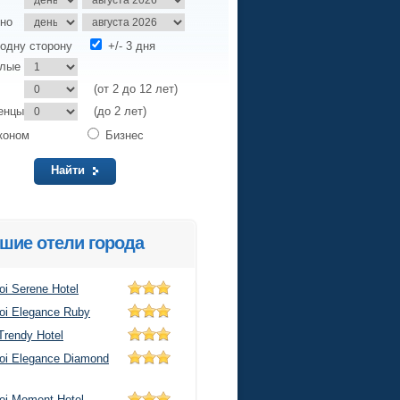
но
одну сторону
+/- 3 дня
слые
(от 2 до 12 лет)
енцы
(до 2 лет)
коном
Бизнес
Найти
шие отели города
oi Serene Hotel
oi Elegance Ruby
Trendy Hotel
oi Elegance Diamond
oi Moment Hotel