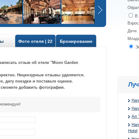
Обрат
В 
Взро
Дети
Млад
вы
Фото отеля | 22
Бронирование
Э
написать отзыв об отеле "Moon Garden
рректно. Нецензурные отзывы удаляются.
, дату поездки и поставьте оценки.
Луч
 сможете добавить фотографии.
Han
екомендую!
Han
Art 
Han
Hotel
Han