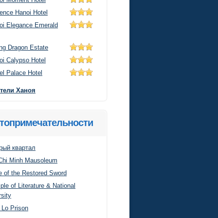
ence Hanoi Hotel
oi Elegance Emerald
ing Dragon Estate
oi Calypso Hotel
el Palace Hotel
отели Ханоя
топримечательности
рый квартал
Chi Minh Mausoleum
e of the Restored Sword
le of Literature & National
sity
 Lo Prison