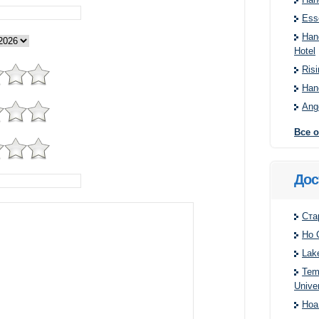
Ess
Han
Hotel
Ris
Han
Ang
Все 
Дос
Ста
Ho 
Lak
Temp
Univer
Hoa