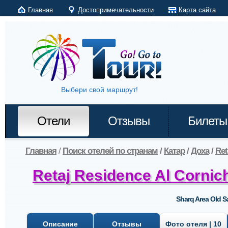
Главная
Достопримечательности
Карта сайта
Выбери свой маршрут!
Отели
Отзывы
Билеты
Главная
/
Поиск отелей по странам
/
Катар
/
Доха
/
Ret
Retaj Residence Al Cornic
Sharq Area Old S
Описание
Отзывы
Фото отеля | 10