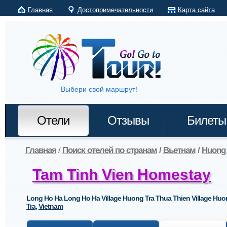
Главная
Достопримечательности
Карта сайта
Выбери свой маршрут!
Отели
Отзывы
Билеты
Главная
/
Поиск отелей по странам
/
Вьетнам
/
Huong 
Tam Tinh Vien Homestay
Long Ho Ha Long Ho Ha Village Huong Tra Thua Thien Village Huo
Tra
,
Vietnam