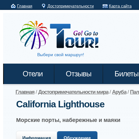
Главная
Достопримечательности
Карта сайта
Выбери свой маршрут!
Отели
Отзывы
Билеты
Главная
/
Достопримечательности мира
/
Аруба
/
Пал
California Lighthouse
Морские порты, набережные и маяки
Информация
Обсуждение