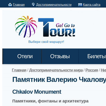
Главная
Достопримечательности
Карта сайта
Выбери свой маршрут!
Отели
Отзывы
Билеты
Главная
/
Достопримечательности мира
/
Россия
/
Ни
Памятник Валерию Чкалов
Chkalov Monument
Памятники, фонтаны и архитектура