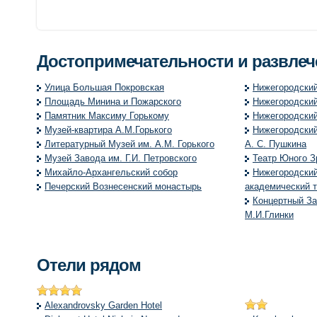
Достопримечательности и развле
Улица Большая Покровская
Нижегородски
Площадь Минина и Пожарского
Нижегородский
Памятник Максиму Горькому
Нижегородский
Музей-квартира А.М.Горького
Нижегородский
Литературный Музей им. А.М. Горького
А. С. Пушкина
Музей Завода им. Г.И. Петровского
Театр Юного З
Михайло-Архангельский собор
Нижегородский
Печерский Вознесенский монастырь
академический т
Концертный За
М.И.Глинки
Отели рядом
Alexandrovsky Garden Hotel