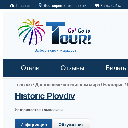
Главная
Достопримечательности
Карта сайта
Выбери свой маршрут!
Отели
Отзывы
Билеты
Главная
/
Достопримечательности мира
/
Болгария
/
Historic Plovdiv
Исторические комплексы
Информация
Обсуждение