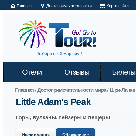
Главная
Достопримечательности
Карта сайта
Выбери свой маршрут!
Отели
Отзывы
Билеты
Главная
/
Достопримечательности мира
/
Шри-Ланка
Little Adam's Peak
Горы, вулканы, гейзеры и пещеры
Информация
Обсуждение