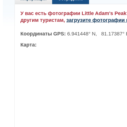
У вас есть фотографии Little Adam's Pea
другим туристам,
загрузите фотографии 
Координаты GPS:
6.941448° N, 81.17387° 
Карта: