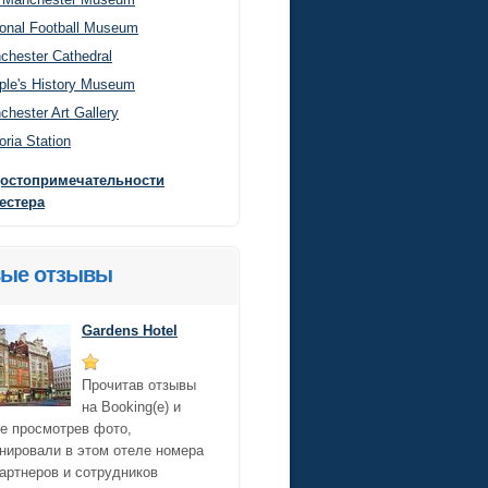
ional Football Museum
chester Cathedral
ple's History Museum
chester Art Gallery
oria Station
достопримечательности
естера
ые отзывы
Gardens Hotel
Прочитав отзывы
на Booking(е) и
е просмотрев фото,
нировали в этом отеле номера
артнеров и сотрудников