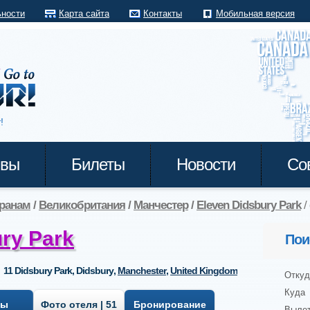
ьности
Карта сайта
Контакты
Мобильная версия
!
ывы
Билеты
Новости
Со
транам
/
Великобритания
/
Манчестер
/
Eleven Didsbury Park
/
ry Park
Пои
11 Didsbury Park, Didsbury
,
Manchester
,
United Kingdom
Откуд
Куда
вы
Фото отеля | 51
Бронирование
Выле