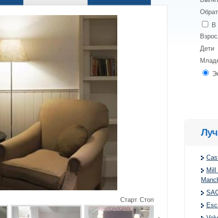
Обрат
В 
Взро
Дети
Млад
Э
Луч
Cast
Mil
Manch
SAC
Старт
Стоп
Esc
Velv