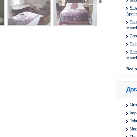
Sta
Apart
Dou
Manch
Grea
Did
Pre
Manch
Все 
Дос
Mus
Imp
Joh
Man
The