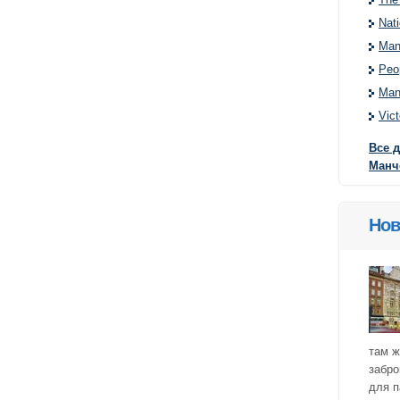
Nat
Man
Peo
Man
Vict
Все 
Манч
Нов
там ж
забро
для п