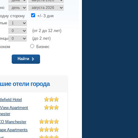
но
одну сторону
+/- 3 дня
слые
(от 2 до 12 лет)
енцы
(до 2 лет)
коном
Бизнес
Найти
шие отели города
lefield Hotel
l View Apartment
ester
O Manchester
ape Apartments
et