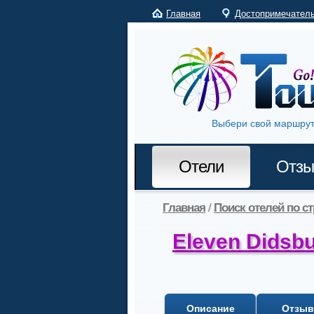
Главная
Достопримечател
Выбери свой маршрут
Отели
Отз
Главная
/
Поиск отелей по с
Eleven Didsbu
Описание
Отзы