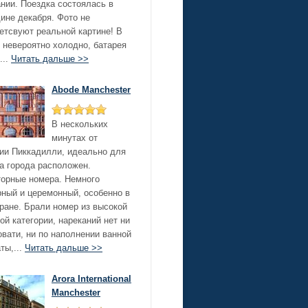
нии. Поездка состоялась в
ине декабря. Фото не
етсвуют реальной картине! В
 невероятно холодно, батарея
...
Читать дальше >>
Abode Manchester
В нескольких
минутах от
ии Пиккадилли, идеально для
а города расположен.
орные номера. Немного
ный и церемонный, особенно в
ране. Брали номер из высокой
ой категории, нареканий нет ни
овати, ни по наполнении ванной
ты,...
Читать дальше >>
Arora International
Manchester