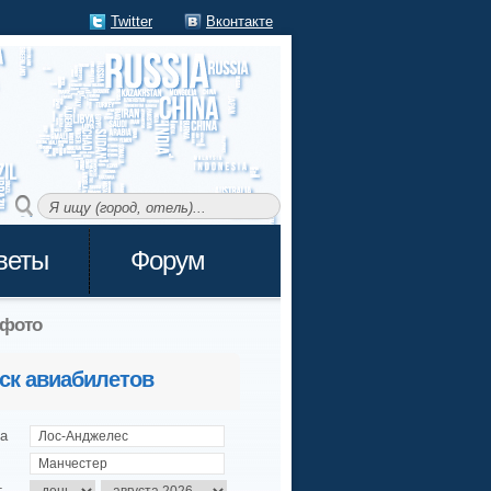
Twitter
Вконтакте
веты
Форум
фото
ск авиабилетов
а
т