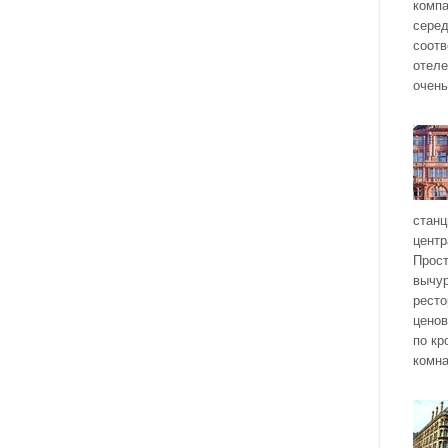
компа
серед
соотв
отеле
очень
станц
центр
Прост
вычур
ресто
ценов
по кр
комна