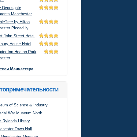
y Deansgate
ments Manchester
bleTree by Hilton
ester Piccadilly
t John Street Hotel
sbury House Hotel
mier Inn Heaton Park
ester
отели Манчестера
топримечательности
eum of Science & Industry
erial War Museum North
n Rylands Library
chester Town Hall
 Manchester Museum