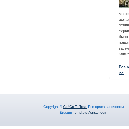
месте
шагах
отлич
серви
было 
нашег
засел
ближа
Все 
>>
Copyright ©
Go! Go To Tour!
Все права защищены
Дизайн
TemplateMonster.com