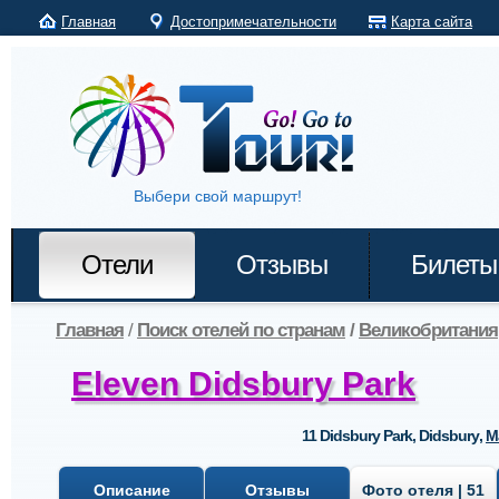
Главная
Достопримечательности
Карта сайта
Выбери свой маршрут!
Отели
Отзывы
Билеты
Главная
/
Поиск отелей по странам
/
Великобритания
Eleven Didsbury Park
11 Didsbury Park, Didsbury
,
M
Описание
Отзывы
Фото отеля | 51