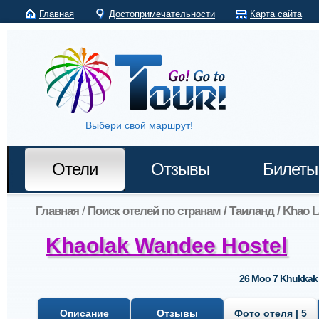
Главная
Достопримечательности
Карта сайта
Выбери свой маршрут!
Отели
Отзывы
Билеты
Главная
/
Поиск отелей по странам
/
Таиланд
/
Khao L
Khaolak Wandee Hostel
26 Moo 7 Khukkak 
Описание
Отзывы
Фото отеля | 5