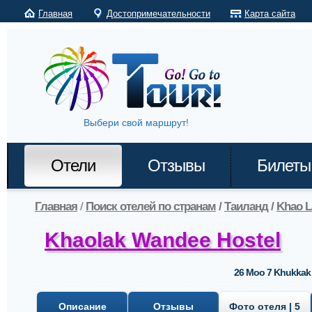
Главная
Достопримечательности
Карта сайта
Выбери свой маршрут!
Отели
Отзывы
Билеты
Главная
/
Поиск отелей по странам
/
Таиланд
/
Khao L
Khaolak Wandee Hostel
26 Moo 7 Khukkak 
Описание
Отзывы
Фото отеля | 5